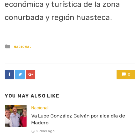
económica y turística de la zona
conurbada y región huasteca.
Posted
NACIONAL
in
0
YOU MAY ALSO LIKE
Nacional
Va Lupe González Galván por alcaldía de
Madero
2 días ago