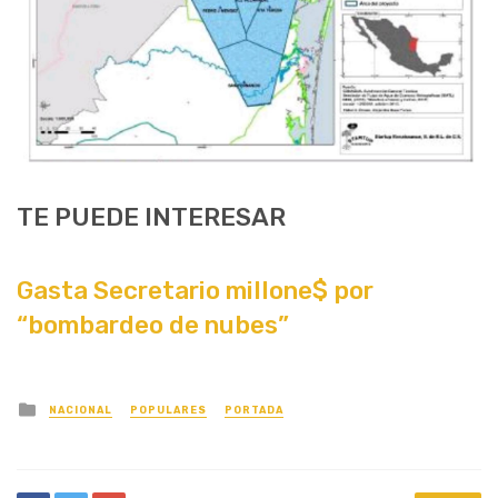
TE PUEDE INTERESAR
Gasta Secretario millone$ por
“bombardeo de nubes”
Posted
NACIONAL
POPULARES
PORTADA
in