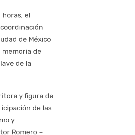
 horas, el
n coordinación
iudad de México
a memoria de
lave de la
itora y figura de
icipación de las
smo y
ctor Romero –