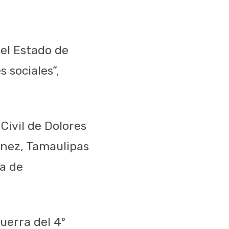
del Estado de
 sociales”,
Civil de Dolores
énez, Tamaulipas
ía de
uerra del 4º