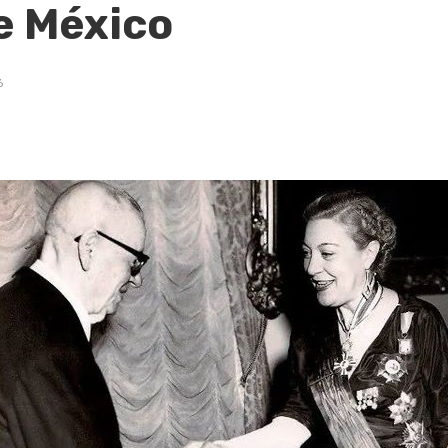
e México
6