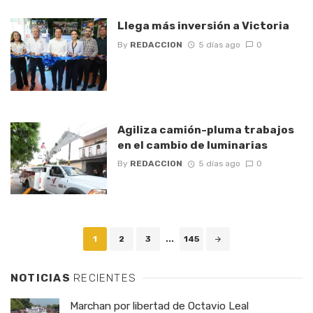
Llega más inversión a Victoria
By
REDACCION
5 días ago
0
Agiliza camión-pluma trabajos
en el cambio de luminarias
By
REDACCION
5 días ago
0
Posts
1
2
3
...
145
navigation
NOTICIAS
RECIENTES
Marchan por libertad de Octavio Leal