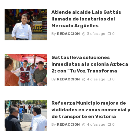
Atiende alcalde Lalo Gattás
llamado de locatarios del
Mercado Argüelles
By
REDACCION
3 días ago
0
Gattás lleva soluciones
inmediatas a la colonia Azteca
2; con “Tu Voz Transforma
By
REDACCION
4 días ago
0
Refuerza Municipio mejora de
vialidades en zonas comercial y
de transporte en Victoria
By
REDACCION
4 días ago
0