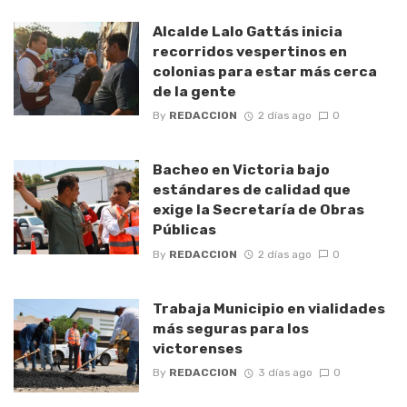
Alcalde Lalo Gattás inicia
recorridos vespertinos en
colonias para estar más cerca
de la gente
By
REDACCION
2 días ago
0
Bacheo en Victoria bajo
estándares de calidad que
exige la Secretaría de Obras
Públicas
By
REDACCION
2 días ago
0
Trabaja Municipio en vialidades
más seguras para los
victorenses
By
REDACCION
3 días ago
0