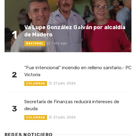
Va Lupe González Galván por alcaldía
1
de Madero
1 día ago
NACIONAL
“Fue intencional” incendio en relleno sanitario.- PC
2
Victoria
21 julio, 2026
COLUMNAS
Secretaría de Finanzas reducirá intereses de
3
deuda
21 julio, 2026
COLUMNAS
REDES NOTICIERO