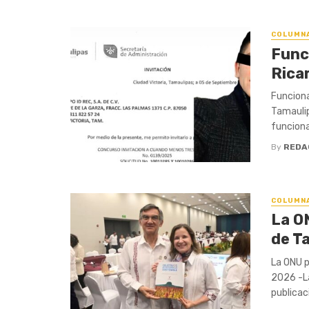
COLUMN
Funci
Rica
Funciona
Tamaulip
funciona
By
REDA
COLUMN
La O
de T
La ONU p
2026 -La
publicaci