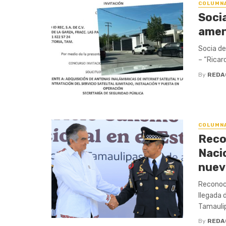
COLUMN
Soci
amen
Socia de
– “Ricar
By
REDA
COLUMN
Reco
Naci
nuev
Reconoce
llegada 
Tamaulipa
By
REDA