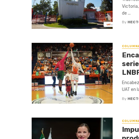
Victoria
de ...
By
HECT
COLUMN
Enca
serie
LNBP
Encabeza
UAT en l
By
HECT
COLUMN
Impu
prod