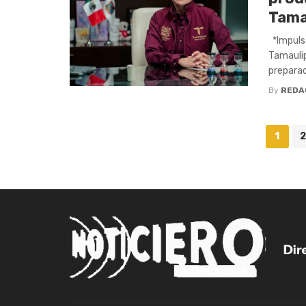
Tama
*Impulsa
Tamaulip
preparaci
By
REDA
Posts
1
2
navigation