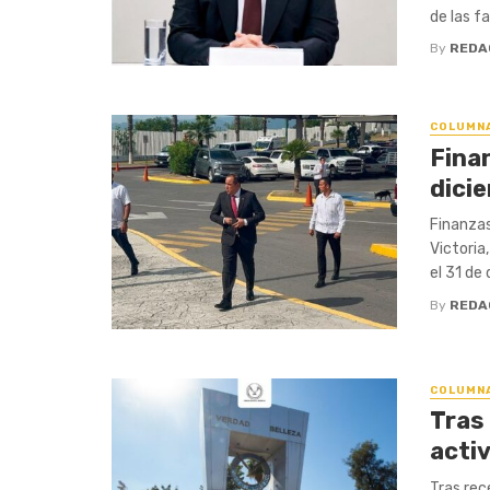
de las f
By
REDA
COLUMN
Fina
dici
Finanzas
Victoria
el 31 de 
By
REDA
COLUMN
Tras
acti
Tras rec