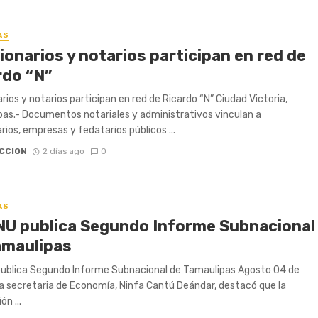
AS
onarios y notarios participan en red de
rdo “N”
rios y notarios participan en red de Ricardo “N” Ciudad Victoria,
as.- Documentos notariales y administrativos vinculan a
rios, empresas y fedatarios públicos ...
CCION
2 días ago
0
AS
NU publica Segundo Informe Subnacional
amaulipas
ublica Segundo Informe Subnacional de Tamaulipas Agosto 04 de
 secretaria de Economía, Ninfa Cantú Deándar, destacó que la
ón ...