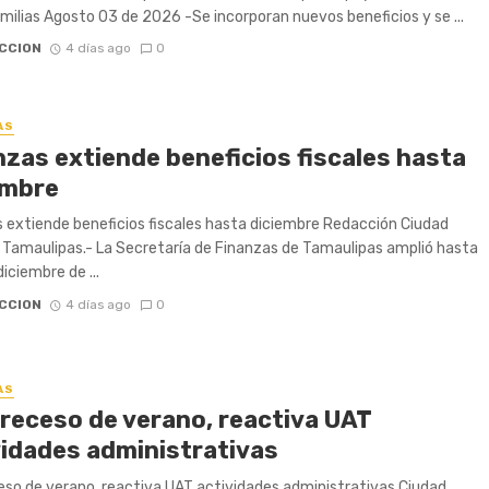
amilias Agosto 03 de 2026 -Se incorporan nuevos beneficios y se ...
CCION
4 días ago
0
AS
nzas extiende beneficios fiscales hasta
embre
 extiende beneficios fiscales hasta diciembre Redacción Ciudad
, Tamaulipas.- La Secretaría de Finanzas de Tamaulipas amplió hasta
diciembre de ...
CCION
4 días ago
0
AS
 receso de verano, reactiva UAT
vidades administrativas
eso de verano, reactiva UAT actividades administrativas Ciudad