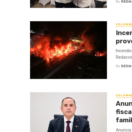
By
REDA
COLUMN
Ince
prov
Incendio
Redacció
By
REDA
COLUMN
Anun
fisca
famil
Anuncia 