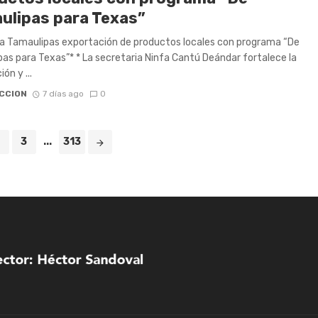
ulipas para Texas”
 Tamaulipas exportación de productos locales con programa “De
as para Texas”* * La secretaria Ninfa Cantú Deándar fortalece la
ón y ...
CCION
7 días ago
0
3
...
313