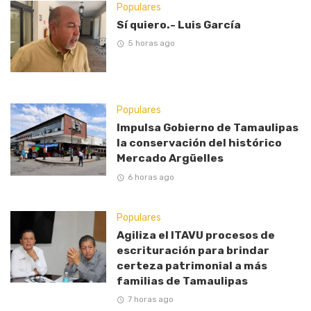
Populares
Sí quiero.- Luis García
5 horas ago
Populares
Impulsa Gobierno de Tamaulipas
la conservación del histórico
Mercado Argüelles
6 horas ago
Populares
Agiliza el ITAVU procesos de
escrituración para brindar
certeza patrimonial a más
familias de Tamaulipas
7 horas ago