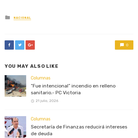
Posted
NACIONAL
in
0
YOU MAY ALSO LIKE
Columnas
“Fue intencional” incendio en relleno
sanitario.- PC Victoria
21 julio, 2026
Columnas
Secretaría de Finanzas reducirá intereses
de deuda