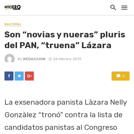
NACIONAL
Son “novias y nueras” pluris
del PAN, “truena” Lázara
By
REDACCION
26 febrero, 2019
0
La exsenadora panista Làzara Nelly
Gonzàlez “tronó” contra la lista de
candidatos panistas al Congreso