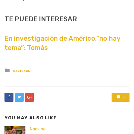
TE PUEDE INTERESAR
En investigación de Américo,”no hay
tema”: Tomás
Posted
NACIONAL
in
0
YOU MAY ALSO LIKE
Nacional