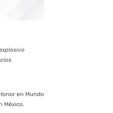
explosivo
ocios
e Honor en Mundo
n México.