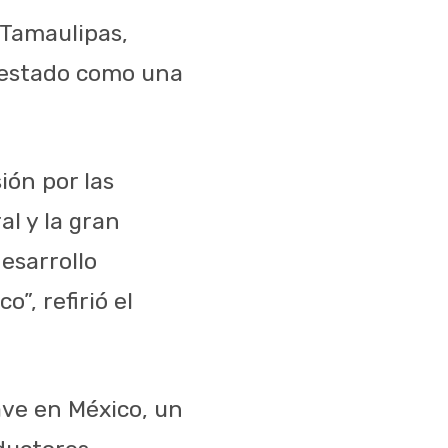
 Tamaulipas,
l estado como una
ión por las
l y la gran
esarrollo
o”, refirió el
ve en México, un