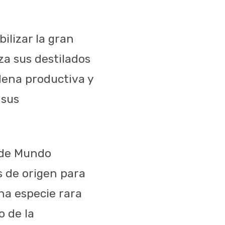
ilizar la gran
za sus destilados
dena productiva y
 sus
l de Mundo
 de origen para
na especie rara
o de la