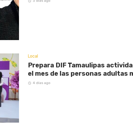
3 días ago
Local
Prepara DIF Tamaulipas activi
el mes de las personas adultas
4 días ago