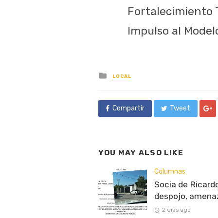
Fortalecimiento 
Impulso al Modelo
Posted
LOCAL
in
Compartir
Tweet
YOU MAY ALSO LIKE
Columnas
Socia de Ricardo
despojo, amenaz
2 días ago