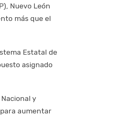
SP), Nuevo León
iento más que el
istema Estatal de
upuesto asignado
 Nacional y
ó para aumentar