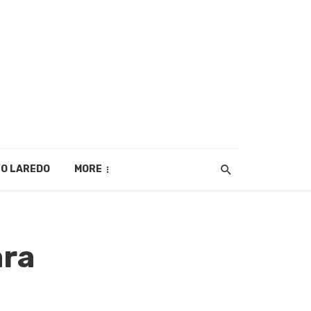
O LAREDO
MORE
ara