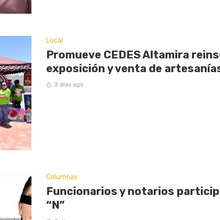
Local
Promueve CEDES Altamira reinse
exposición y venta de artesaní
3 días ago
Columnas
Funcionarios y notarios partici
“N”