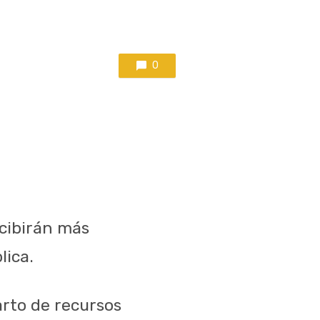
0
ecibirán más
lica.
arto de recursos