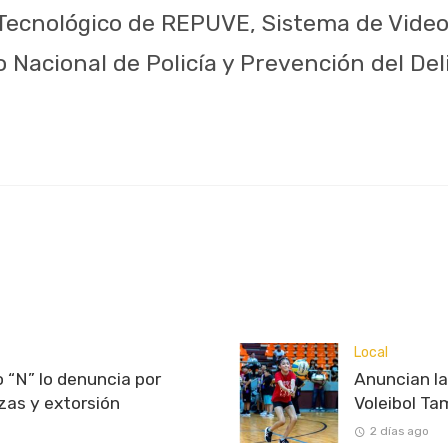
Tecnológico de REPUVE, Sistema de Videov
 Nacional de Policía y Prevención del Deli
Local
 “N” lo denuncia por
Anuncian l
as y extorsión
Voleibol T
2 días ago