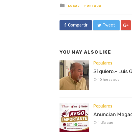
Posted
LOCAL
PORTADA
in
Compartir
Tweet
YOU MAY ALSO LIKE
Populares
Sí quiero.- Luis 
10 horas ago
Populares
Anuncian Megaco
1 día ago