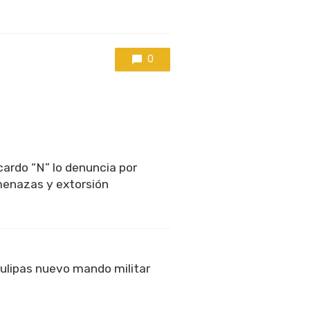
0
cardo “N” lo denuncia por
menazas y extorsión
ulipas nuevo mando militar