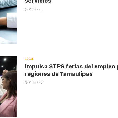
servicios
2 días ago
Local
Impulsa STPS ferias del empleo 
regiones de Tamaulipas
2 días ago