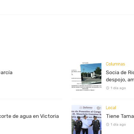
Columnas
García
Socia de Ri
despojo, a
1 día ago
Local
rte de agua en Victoria
Tiene Tama
1 día ago