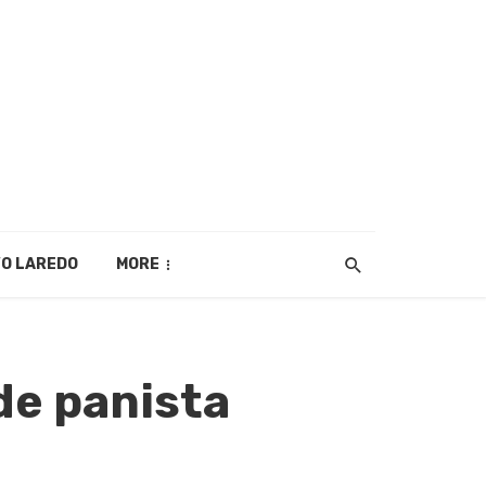
O LAREDO
MORE
de panista