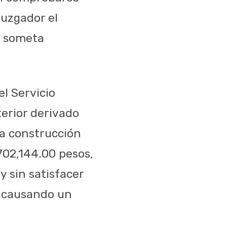
juzgador el
e someta
el Servicio
terior derivado
a construcción
702,144.00 pesos,
y sin satisfacer
, causando un