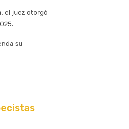
 el juez otorgó
2025.
renda su
becistas