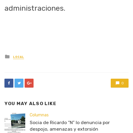
administraciones.
Posted
LOCAL
in
0
YOU MAY ALSO LIKE
Columnas
Socia de Ricardo “N” lo denuncia por
despojo, amenazas y extorsión