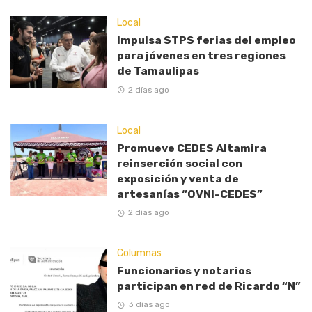
Local
Impulsa STPS ferias del empleo
para jóvenes en tres regiones
de Tamaulipas
2 días ago
Local
Promueve CEDES Altamira
reinserción social con
exposición y venta de
artesanías “OVNI-CEDES”
2 días ago
Columnas
Funcionarios y notarios
participan en red de Ricardo “N”
3 días ago