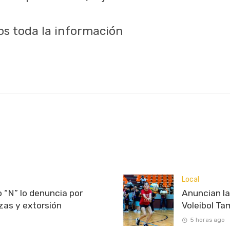
s toda la información
Local
 “N” lo denuncia por
Anuncian l
as y extorsión
Voleibol T
5 horas ago