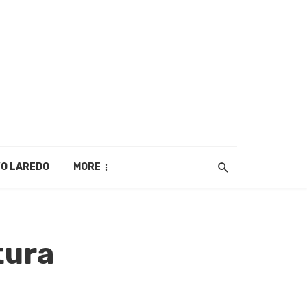
O LAREDO
MORE
tura