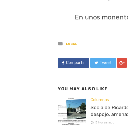
En unos monento
Posted
LOCAL
in
Compartir
Tweet
YOU MAY ALSO LIKE
Columnas
Socia de Ricardo
despojo, amenaz
3 horas ago