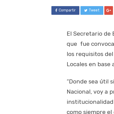
Compartir
Tweet
El Secretario de 
que fue convocad
los requisitos de
Locales en base a
“Donde sea útil s
Nacional, voy a p
institucionalida
como siempre el c