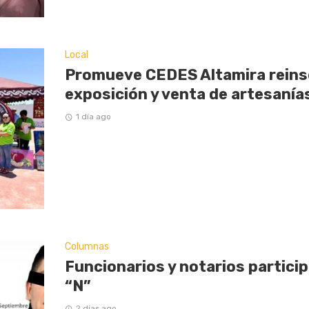
Local
Promueve CEDES Altamira reinse
exposición y venta de artesaní
1 día ago
Columnas
Funcionarios y notarios partici
“N”
2 días ago