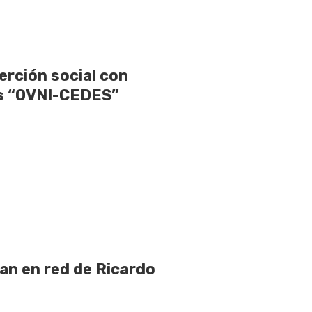
rción social con
as “OVNI-CEDES”
pan en red de Ricardo