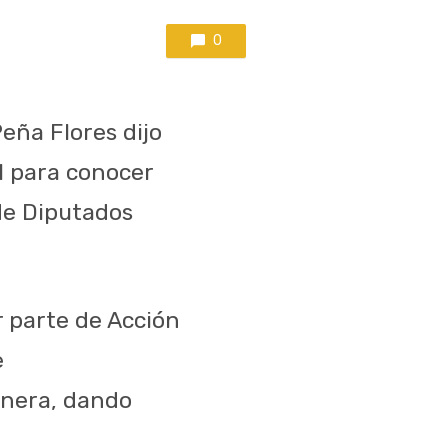
0
eña Flores dijo
l para conocer
 de Diputados
or parte de Acción
e
anera, dando