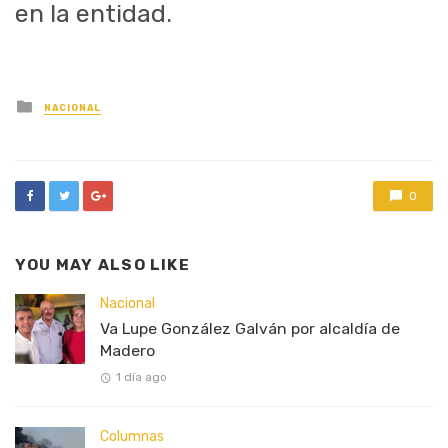
en la entidad.
Posted
NACIONAL
in
0
YOU MAY ALSO LIKE
Nacional
Va Lupe González Galván por alcaldía de
Madero
1 día ago
Columnas