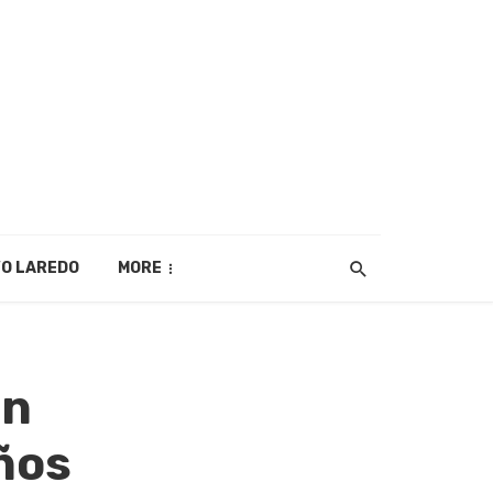
O LAREDO
MORE
ón
ños