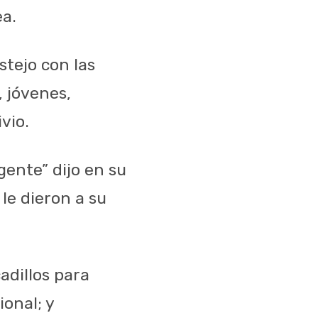
ea.
stejo con las
 jóvenes,
vio.
gente” dijo en su
le dieron a su
adillos para
onal; y