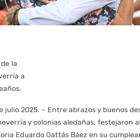
 de la
erría a
eaños.
de julio 2025. – Entre abrazos y buenos de
everría y colonias aledañas, festejaron a
toria Eduardo Gattás Báez en su cumpleañ