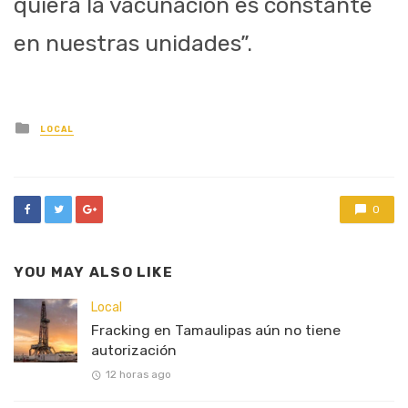
quiera la vacunación es constante
en nuestras unidades”.
Posted
LOCAL
in
0
YOU MAY ALSO LIKE
Local
Fracking en Tamaulipas aún no tiene
autorización
12 horas ago