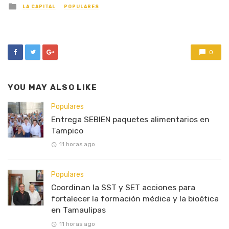
Posted
LA CAPITAL
POPULARES
in
0
YOU MAY ALSO LIKE
Populares
Entrega SEBIEN paquetes alimentarios en
Tampico
11 horas ago
Populares
Coordinan la SST y SET acciones para
fortalecer la formación médica y la bioética
en Tamaulipas
11 horas ago