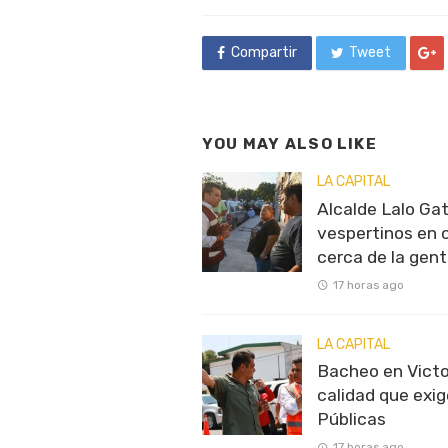
in
Compartir
Tweet
YOU MAY ALSO LIKE
LA CAPITAL
Alcalde Lalo Gat
vespertinos en 
cerca de la gen
17 horas ago
LA CAPITAL
Bacheo en Victo
calidad que exig
Públicas
17 horas ago