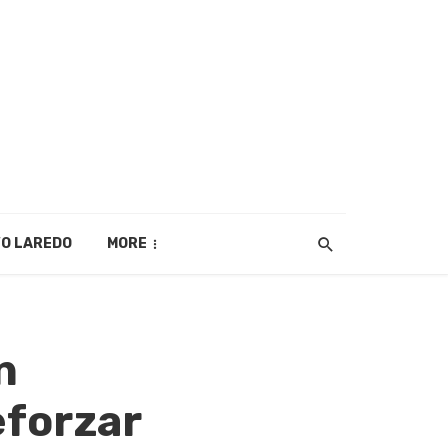
O LAREDO
MORE
n
eforzar