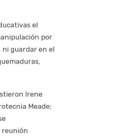
ducativas el
manipulación por
 ni guardar en el
o quemaduras,
istieron Irene
irotecnia Meade;
se
a reunión