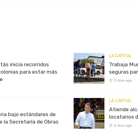
LA CAPITAL
tás inicia recorridos
Trabaja Mun
colonias para estar más
seguras par
te
2 días ago
LA CAPITAL
Atiende alc
ria bajo estándares de
locatarios 
e la Secretaría de Obras
2 días ago