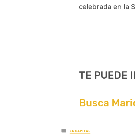
celebrada en la 
TE PUEDE 
Busca Mario
Posted
LA CAPITAL