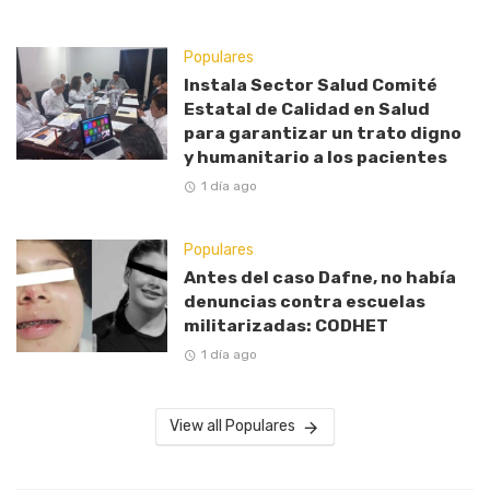
Populares
Instala Sector Salud Comité
Estatal de Calidad en Salud
para garantizar un trato digno
y humanitario a los pacientes
1 día ago
Populares
Antes del caso Dafne, no había
denuncias contra escuelas
militarizadas: CODHET
1 día ago
View all Populares