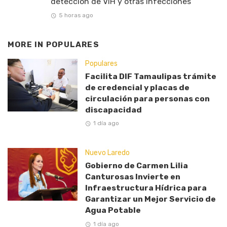
detección de VIH y otras infecciones
5 horas ago
MORE IN
POPULARES
Populares
Facilita DIF Tamaulipas trámite
de credencial y placas de
circulación para personas con
discapacidad
1 día ago
Nuevo Laredo
Gobierno de Carmen Lilia
Canturosas Invierte en
Infraestructura Hídrica para
Garantizar un Mejor Servicio de
Agua Potable
1 día ago