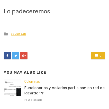
Lo padeceremos.
Posted
COLUMNAS
in
0
YOU MAY ALSO LIKE
Columnas
Funcionarios y notarios participan en red de
Ricardo “N”
2 días ago