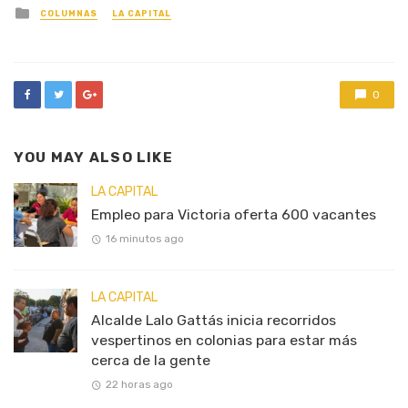
Posted
COLUMNAS
LA CAPITAL
in
0
YOU MAY ALSO LIKE
LA CAPITAL
Empleo para Victoria oferta 600 vacantes
16 minutos ago
LA CAPITAL
Alcalde Lalo Gattás inicia recorridos
vespertinos en colonias para estar más
cerca de la gente
22 horas ago