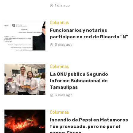
1 día ago
Columnas
Funcionarios y notarios
participan en red de Ricardo “N”
3 días ago
Columnas
La ONU publica Segundo
Informe Subnacional de
Tamaulipas
3 días ago
Columnas
Incendio de Pepsi en Matamoros
fue provocado, pero no por el
narco: Govea