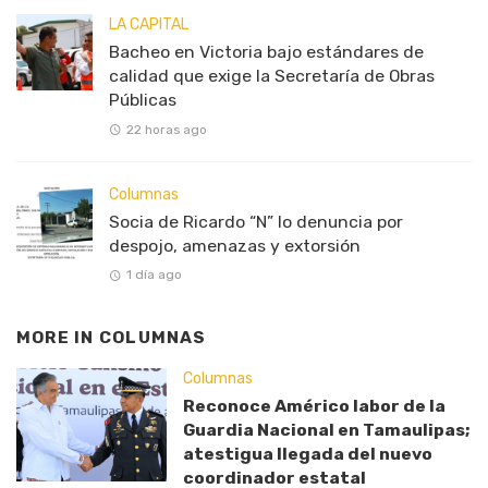
LA CAPITAL
Bacheo en Victoria bajo estándares de
calidad que exige la Secretaría de Obras
Públicas
22 horas ago
Columnas
Socia de Ricardo “N” lo denuncia por
despojo, amenazas y extorsión
1 día ago
MORE IN
COLUMNAS
Columnas
Reconoce Américo labor de la
Guardia Nacional en Tamaulipas;
atestigua llegada del nuevo
coordinador estatal