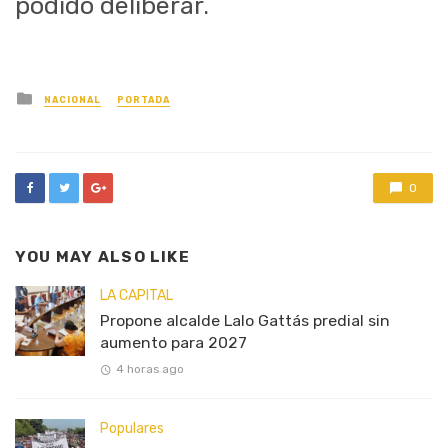
podido deliberar.
Posted
NACIONAL
PORTADA
in
0
YOU MAY ALSO LIKE
LA CAPITAL
Propone alcalde Lalo Gattás predial sin
aumento para 2027
4 horas ago
Populares