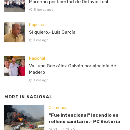
Marchan por libertad de Octavio Leal
5 horas ago
Populares
Sí quiero.- Luis García
1 día ago
Nacional
Va Lupe González Galván por alcaldía de
Madero
1 día ago
MORE IN
NACIONAL
Columnas
“Fue intencional” incendio en
relleno sanitario.- PC Victoria
21 julio, 2026