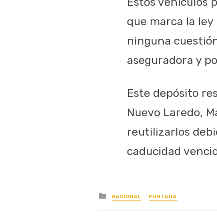
Estos vehículos 
que marca la ley 
ninguna cuestión 
aseguradora y po
Este depósito re
Nuevo Laredo, Ma
reutilizarlos deb
caducidad vencid
Posted
NACIONAL
PORTADA
in