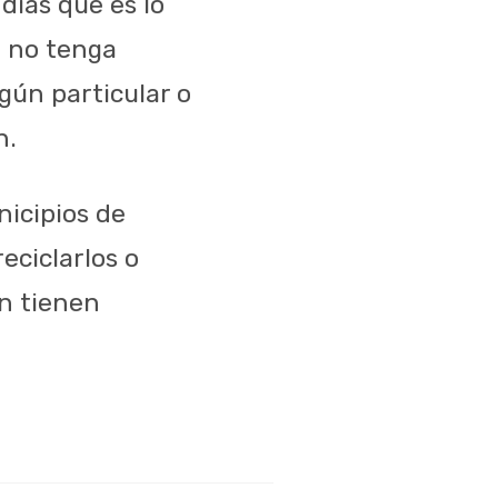
días que es lo
a no tenga
gún particular o
n.
icipios de
ciclarlos o
an tienen