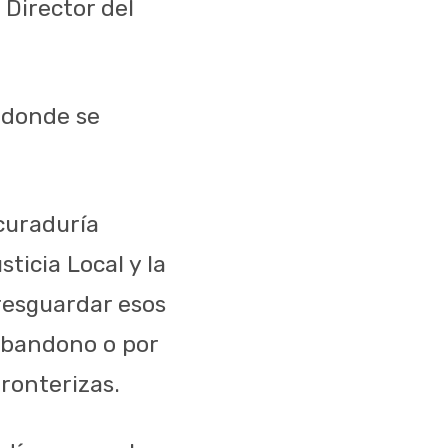
 Director del
 donde se
ocuraduría
ticia Local y la
 resguardar esos
abandono o por
ronterizas.