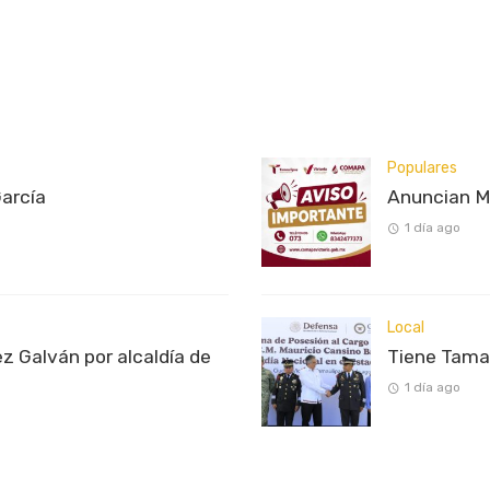
Populares
García
Anuncian M
1 día ago
Local
z Galván por alcaldía de
Tiene Tama
1 día ago