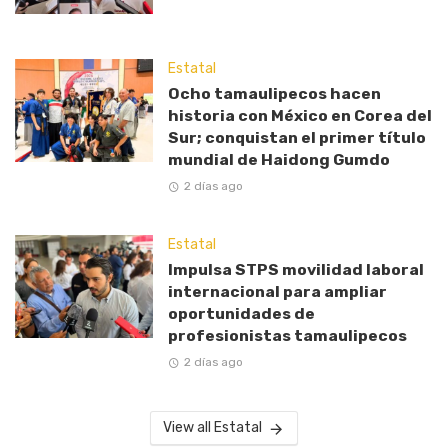
Estatal
Ocho tamaulipecos hacen
historia con México en Corea del
Sur; conquistan el primer título
mundial de Haidong Gumdo
2 días ago
Estatal
Impulsa STPS movilidad laboral
internacional para ampliar
oportunidades de
profesionistas tamaulipecos
2 días ago
View all Estatal