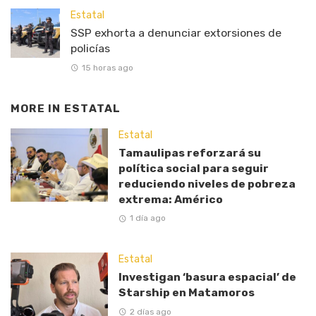
Estatal
SSP exhorta a denunciar extorsiones de
policías
15 horas ago
MORE IN
ESTATAL
Estatal
Tamaulipas reforzará su
política social para seguir
reduciendo niveles de pobreza
extrema: Américo
1 día ago
Estatal
Investigan ‘basura espacial’ de
Starship en Matamoros
2 días ago