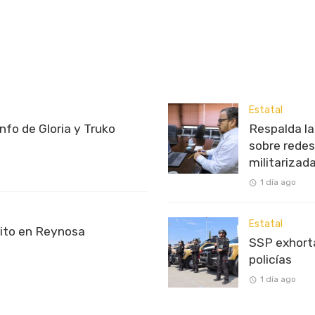
Estatal
unfo de Gloria y Truko
Respalda l
sobre redes
militarizad
1 día ago
Estatal
rito en Reynosa
SSP exhorta
policías
1 día ago