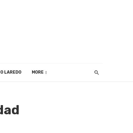
O LAREDO
MORE
dad