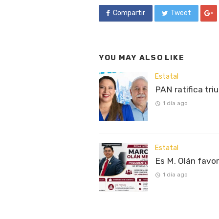
Compartir
Tweet
YOU MAY ALSO LIKE
Estatal
PAN ratifica tri
1 día ago
Estatal
Es M. Olán favo
1 día ago