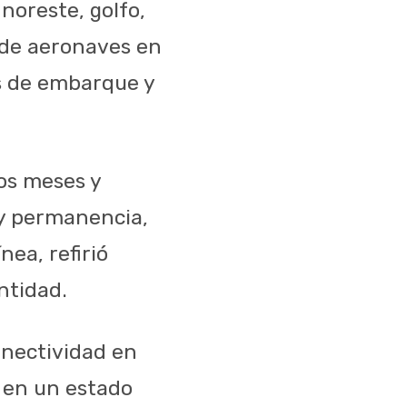
noreste, golfo,
a de aeronaves en
os de embarque y
os meses y
 y permanencia,
ea, refirió
ntidad.
conectividad en
o en un estado