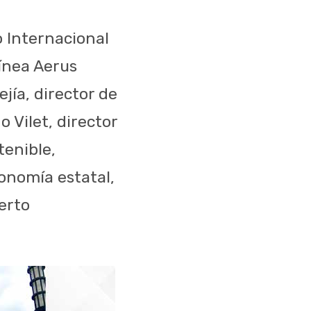
o Internacional
línea Aerus
jía, director de
 Vilet, director
tenible,
onomía estatal,
erto