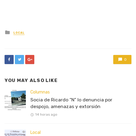
Posted
LOCAL
in
0
YOU MAY ALSO LIKE
Columnas
Socia de Ricardo “N” lo denuncia por
despojo, amenazas y extorsión
14 horas ago
Local