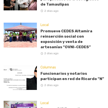
de Tamaulipas
2 días ago
Local
Promueve CEDES Altamira
reinserción social con
exposición y venta de
artesanías “OVNI-CEDES”
2 días ago
Columnas
Funcionarios y notarios
participan en red de Ricardo “N”
2 días ago
Local