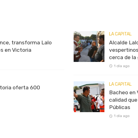
LA CAPITAL
nce, transforma Lalo
Alcalde Lal
s en Victoria
vespertinos
cerca de la
1 día ago
LA CAPITAL
toria oferta 600
Bacheo en V
calidad que
Públicas
1 día ago