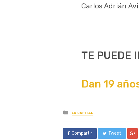
Carlos Adrián Avi
TE PUEDE 
Dan 19 años
Posted
LA CAPITAL
in
Compartir
Tweet