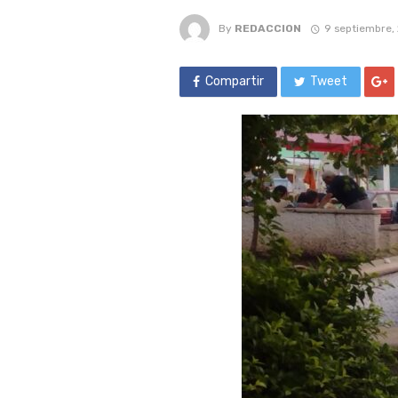
By
REDACCION
9 septiembre,
Compartir
Tweet