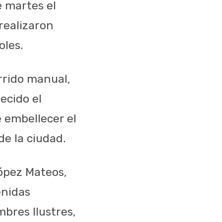
e martes el
realizaron
oles.
arrido manual,
ecido el
 embellecer el
de la ciudad.
ópez Mateos,
enidas
mbres Ilustres,