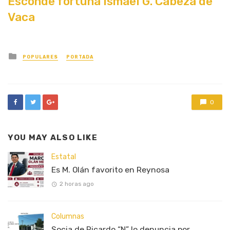
Esconde fortuna Ismael G. Cabeza de
Vaca
Posted
POPULARES
PORTADA
in
0
YOU MAY ALSO LIKE
Estatal
Es M. Olán favorito en Reynosa
2 horas ago
Columnas
Socia de Ricardo “N” lo denuncia por