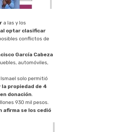
r
a las y los
al optar clasificar
posibles conflictos de
ncisco García Cabeza
uebles, automóviles,
, Ismael solo permitió
y
la propiedad de 4
ó en donación
.
llones 930 mil pesos.
n afirma se los cedió