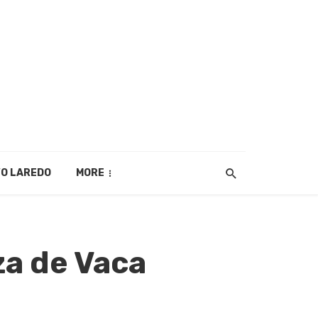
O LAREDO
MORE
za de Vaca