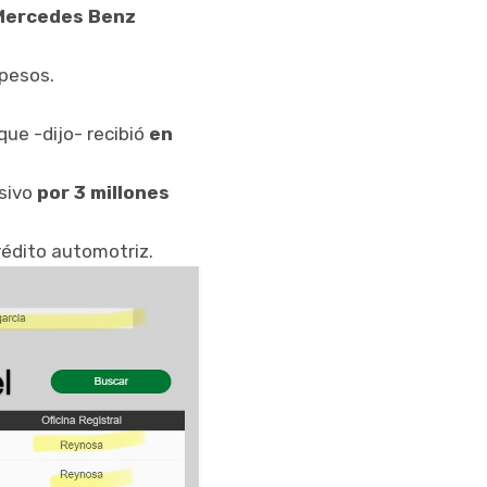
Mercedes Benz
pesos.
que -dijo- recibió
en
asivo
por 3 millones
rédito automotriz.