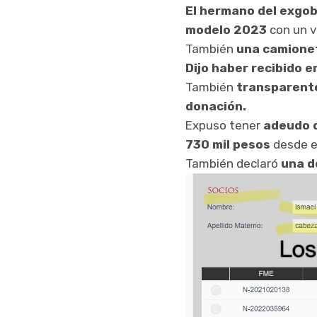
El hermano del exgo
modelo 2023
con un va
También
una camione
Dijo haber recibido e
También
transparentó
donación.
Expuso tener
adeudo d
730 mil pesos
desde e
También declaró
una d