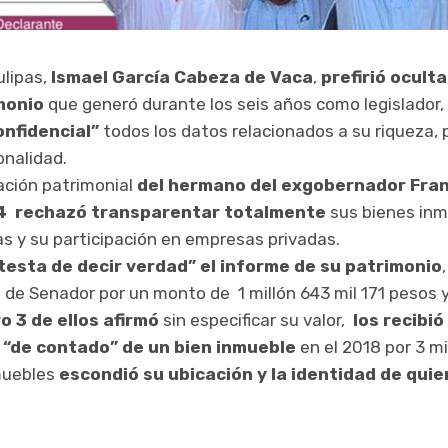
ulipas,
Ismael García Cabeza de Vaca
,
prefirió oculta
monio
que generó durante los seis años como legislador,
nfidencial”
todos los datos relacionados a su riqueza, 
onalidad.
ación patrimonial
del hermano del exgobernador Fra
4 rechazó transparentar totalmente
sus bienes inm
as y su participación en empresas privadas.
testa de decir verdad” el informe de su patrimonio
l de Senador por un monto de 1 millón 643 mil 171 pesos 
o 3 de ellos afirmó
sin especificar su valor,
los recibi
n “de contado” de un bien inmueble
en el 2018 por 3 mi
muebles
escondió su ubicación y la identidad de quie