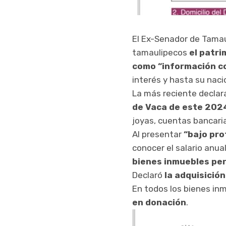
El Ex-Senador de Tama
tamaulipecos
el patri
como “información co
interés y hasta su naci
La más reciente declar
de Vaca de este 202
joyas, cuentas bancari
Al presentar
“bajo pro
conocer el salario anua
bienes inmuebles per
Declaró
la adquisició
En todos los bienes in
en donación
.