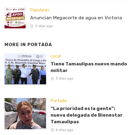
Populares
Anuncian Megacorte de agua en Victoria
3 días ago
MORE IN
PORTADA
Local
Tiene Tamaulipas nuevo mando
militar
3 días ago
Portada
“La prioridad es la gente”:
nueva delegada de Bienestar
Tamaulipas
4 días ago