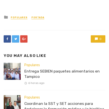
Posted
POPULARES
PORTADA
in
0
YOU MAY ALSO LIKE
Populares
Entrega SEBIEN paquetes alimentarios en
Tampico
6 horas ago
Populares
Coordinan la SST y SET acciones para
fortalecer la formación médica y la bioética