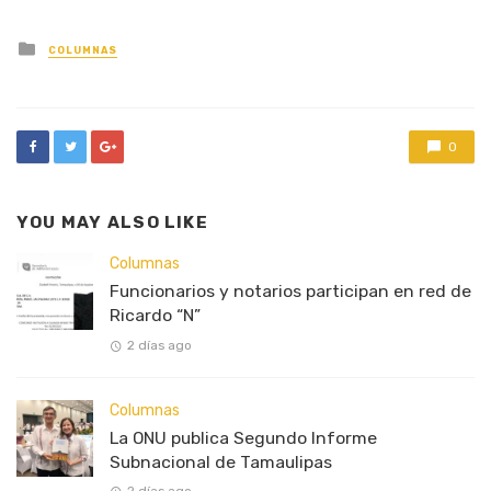
Posted
COLUMNAS
in
0
YOU MAY ALSO LIKE
Columnas
Funcionarios y notarios participan en red de
Ricardo “N”
2 días ago
Columnas
La ONU publica Segundo Informe
Subnacional de Tamaulipas
2 días ago