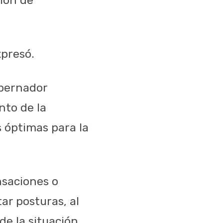
xpresó.
obernador
nto de la
s óptimas para la
nsaciones o
ar posturas, al
e la situación.