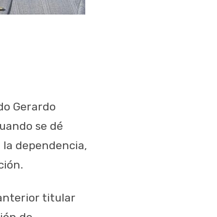
rdo Gerardo
cuando se dé
 la dependencia,
ción.
nterior titular
sión de