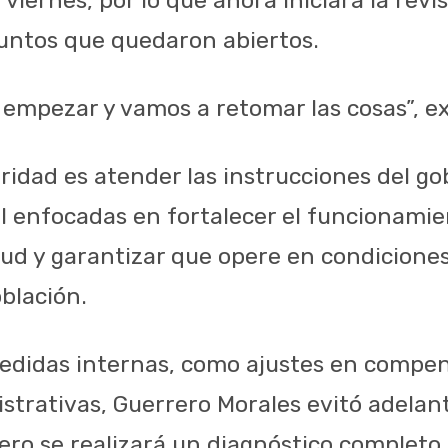
untos que quedaron abiertos.
empezar y vamos a retomar las cosas”, e
oridad es atender las instrucciones del g
al enfocadas en fortalecer el funcionamie
lud y garantizar que opere en condicione
blación.
edidas internas, como ajustes en compe
strativas, Guerrero Morales evitó adelant
ro se realizará un diagnóstico completo d