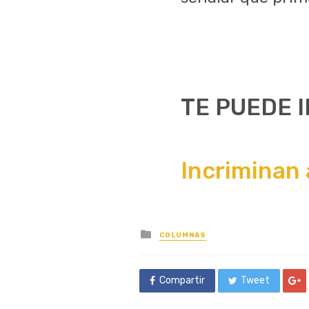
TE PUEDE 
Incriminan 
Posted
COLUMNAS
in
Compartir
Tweet