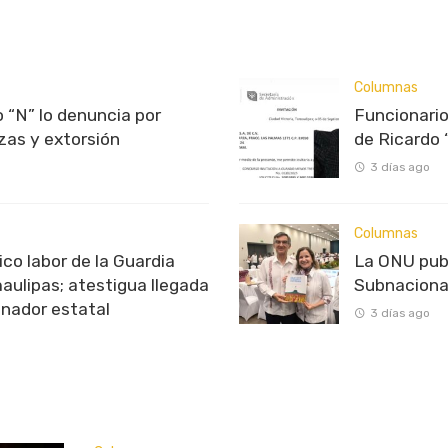
Columnas
 “N” lo denuncia por
Funcionario
as y extorsión
de Ricardo 
3 días ago
Columnas
o labor de la Guardia
La ONU pub
aulipas; atestigua llegada
Subnaciona
inador estatal
3 días ago