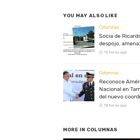
YOU MAY ALSO LIKE
Columnas
Socia de Ricardo
despojo, amenaz
15 horas ago
Columnas
Reconoce Améric
Nacional en Tam
del nuevo coord
18 horas ago
MORE IN
COLUMNAS