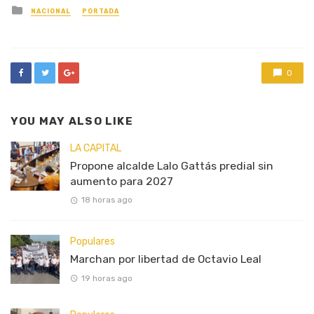
Posted
NACIONAL
PORTADA
in
0
YOU MAY ALSO LIKE
LA CAPITAL
Propone alcalde Lalo Gattás predial sin
aumento para 2027
18 horas ago
Populares
Marchan por libertad de Octavio Leal
19 horas ago