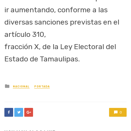
ir aumentando, conforme a las
diversas sanciones previstas en el
artículo 310,
fracción X, de la Ley Electoral del
Estado de Tamaulipas.
Posted
NACIONAL
PORTADA
in
0