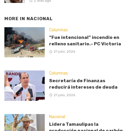
2 días ago
MORE IN
NACIONAL
Columnas
“Fue intencional” incendio en
relleno sanitario.- PC Victoria
21 julio, 2026
Columnas
Secretaría de Finanzas
reducirá intereses de deuda
21 julio, 2026
Nacional
Lidera Tamaulipas la
producción nacional de carbón