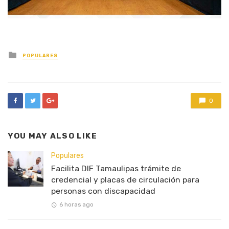
Posted
POPULARES
in
0
YOU MAY ALSO LIKE
Populares
Facilita DIF Tamaulipas trámite de
credencial y placas de circulación para
personas con discapacidad
6 horas ago