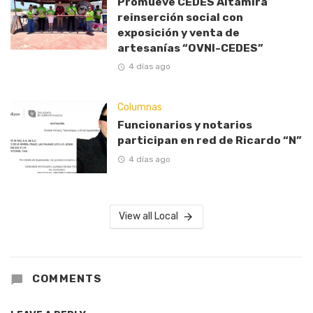
Promueve CEDES Altamira
reinserción social con
exposición y venta de
artesanías “OVNI-CEDES”
4 días ago
Columnas
Funcionarios y notarios
participan en red de Ricardo “N”
4 días ago
View all Local
COMMENTS