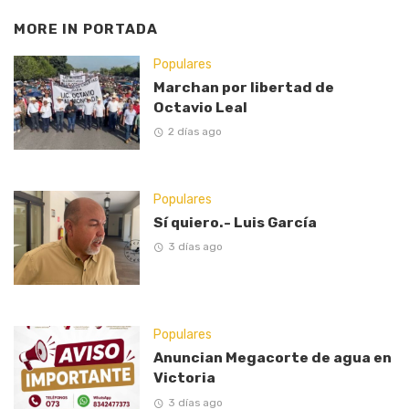
MORE IN
PORTADA
Populares
Marchan por libertad de
Octavio Leal
2 días ago
Populares
Sí quiero.- Luis García
3 días ago
Populares
Anuncian Megacorte de agua en
Victoria
3 días ago