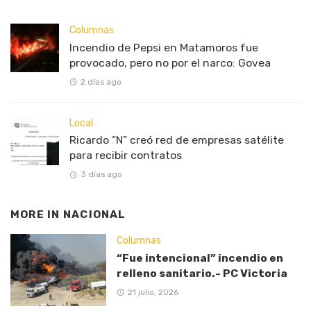
Columnas
Incendio de Pepsi en Matamoros fue
provocado, pero no por el narco: Govea
2 días ago
Local
Ricardo “N” creó red de empresas satélite
para recibir contratos
3 días ago
MORE IN
NACIONAL
Columnas
“Fue intencional” incendio en
relleno sanitario.- PC Victoria
21 julio, 2026