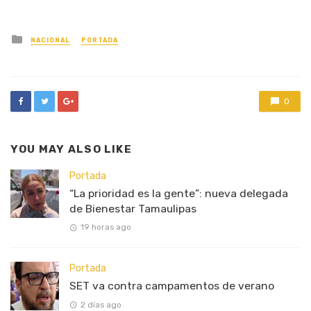
Posted
NACIONAL
PORTADA
in
0
YOU MAY ALSO LIKE
Portada
“La prioridad es la gente”: nueva delegada
de Bienestar Tamaulipas
19 horas ago
Portada
SET va contra campamentos de verano
2 días ago