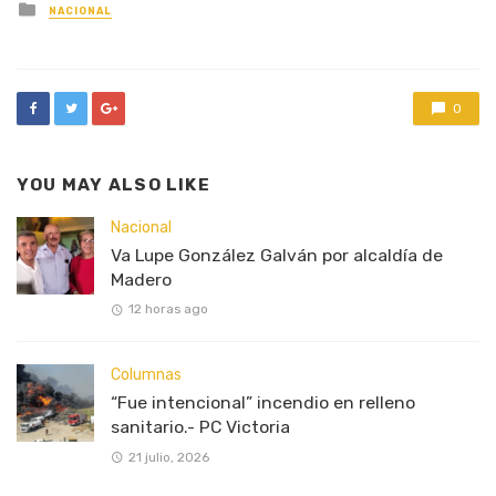
Posted
NACIONAL
in
0
YOU MAY ALSO LIKE
Nacional
Va Lupe González Galván por alcaldía de
Madero
12 horas ago
Columnas
“Fue intencional” incendio en relleno
sanitario.- PC Victoria
21 julio, 2026