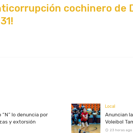
ticorrupción cochinero de 
31!
Local
 “N” lo denuncia por
Anuncian l
as y extorsión
Voleibol T
23 horas ago