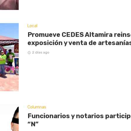
Local
Promueve CEDES Altamira reinse
exposición y venta de artesaní
2 días ago
Columnas
Funcionarios y notarios partici
“N”