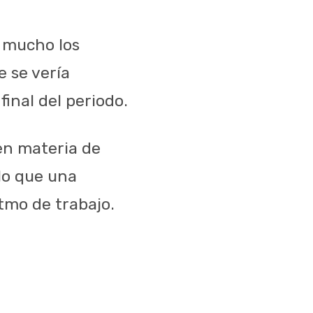
n mucho los
e se vería
final del periodo.
en materia de
 lo que una
tmo de trabajo.