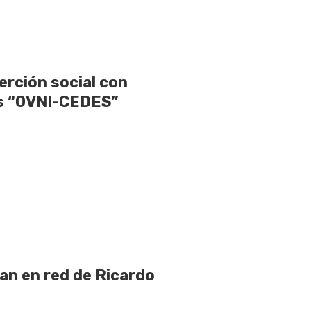
rción social con
as “OVNI-CEDES”
pan en red de Ricardo