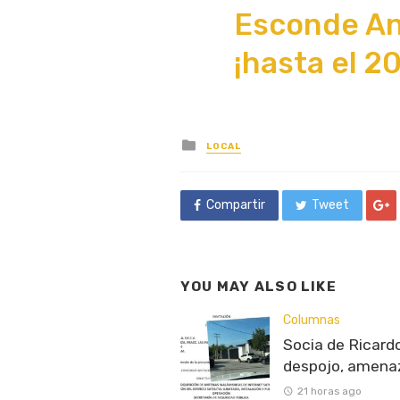
Esconde An
¡hasta el 20
Posted
LOCAL
in
Compartir
Tweet
YOU MAY ALSO LIKE
Columnas
Socia de Ricardo
despojo, amenaz
21 horas ago