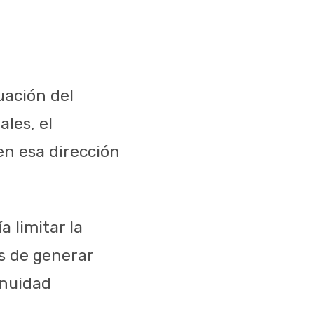
uación del
les, el
en esa dirección
a limitar la
s de generar
inuidad