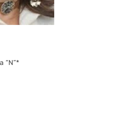
a “N”*