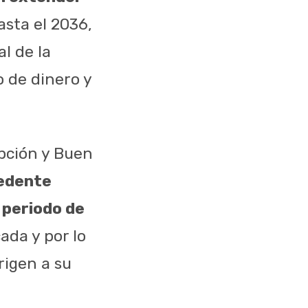
sta el 2036,
l de la
 de dinero y
upción y Buen
cedente
 periodo de
ada y por lo
rigen a su