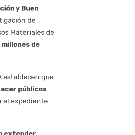
ción y Buen
tigación de
sos Materiales de
 millones de
A establecen que
hacer públicos
n el expediente
en extender