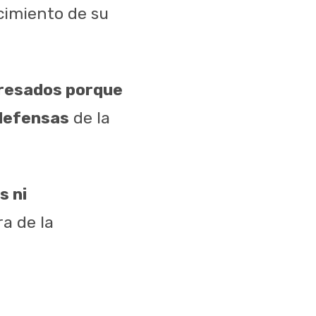
ocimiento de su
eresados porque
 defensas
de la
s ni
ra de la