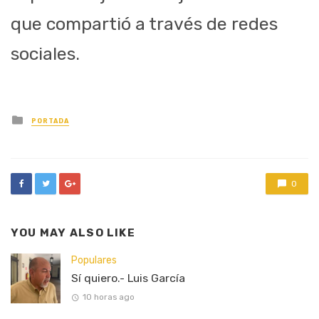
que compartió a través de redes
sociales.
Posted
PORTADA
in
0
YOU MAY ALSO LIKE
Populares
Sí quiero.- Luis García
10 horas ago