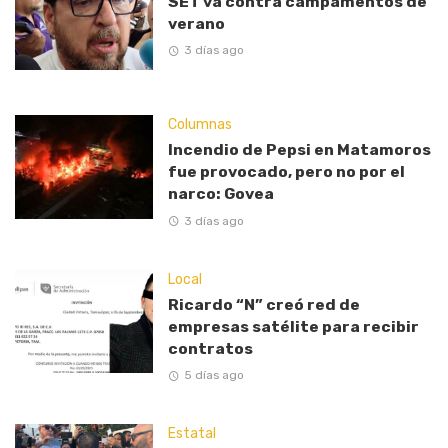
SET va contra campamentos de
verano
3 días ago
Columnas
Incendio de Pepsi en Matamoros
fue provocado, pero no por el
narco: Govea
3 días ago
Local
Ricardo “N” creó red de
empresas satélite para recibir
contratos
5 días ago
Estatal