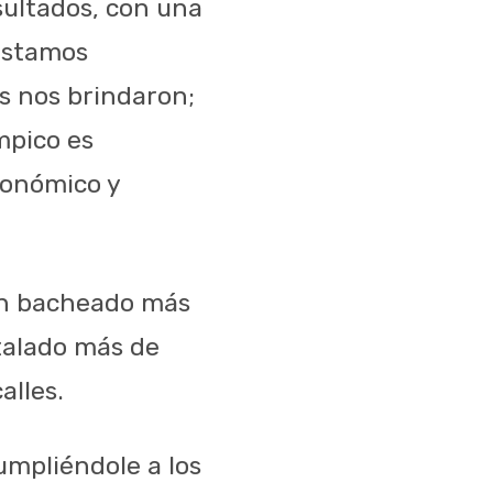
sultados, con una
 estamos
s nos brindaron;
mpico es
conómico y
han bacheado más
stalado más de
alles.
umpliéndole a los