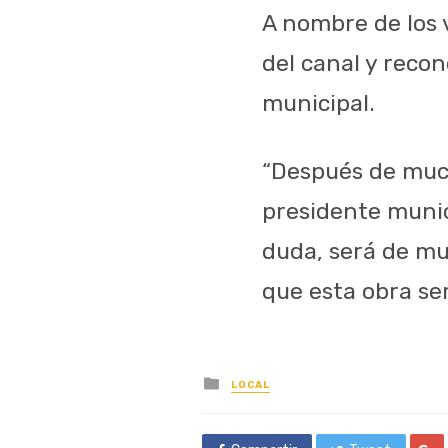
A nombre de los 
del canal y recon
municipal.
“Después de much
presidente munic
duda, será de mu
que esta obra ser
Posted
LOCAL
in