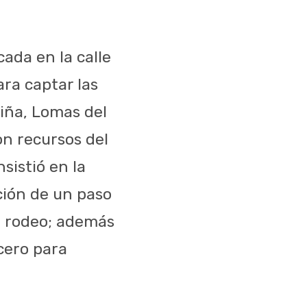
cada en la calle
ra captar las
Piña, Lomas del
on recursos del
sistió en la
ción de un paso
le rodeo; además
cero para