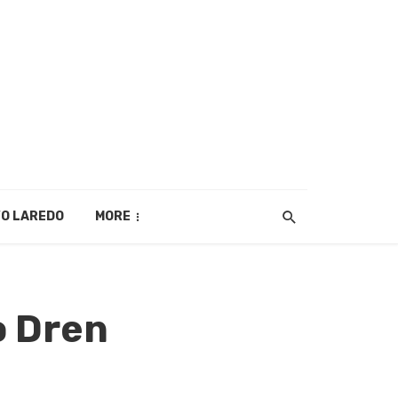
O LAREDO
MORE
o Dren