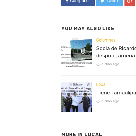
Compartir
Tweet
YOU MAY ALSO LIKE
Columnas
Socia de Ricardo
despojo, amenaz
3 días ago
Local
Tiene Tamaulipa
3 días ago
MORE IN
LOCAL