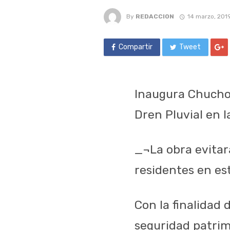
By
REDACCION
14 marzo, 201
Compartir
Tweet
Inaugura Chuch
Dren Pluvial en l
_¬La obra evitar
residentes en es
Con la finalidad
seguridad patrimo