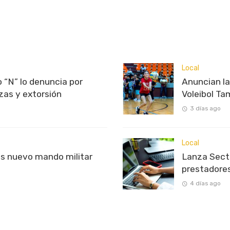
Local
 “N” lo denuncia por
Anuncian l
as y extorsión
Voleibol T
3 días ago
Local
s nuevo mando militar
Lanza Sectu
prestadores
4 días ago