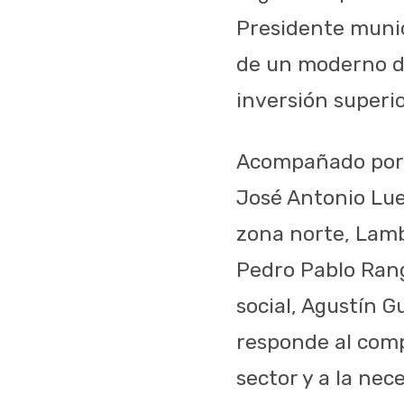
Presidente munic
de un moderno dr
inversión superio
Acompañado por e
José Antonio Luen
zona norte, Lamb
Pedro Pablo Range
social, Agustín G
responde al comp
sector y a la nec