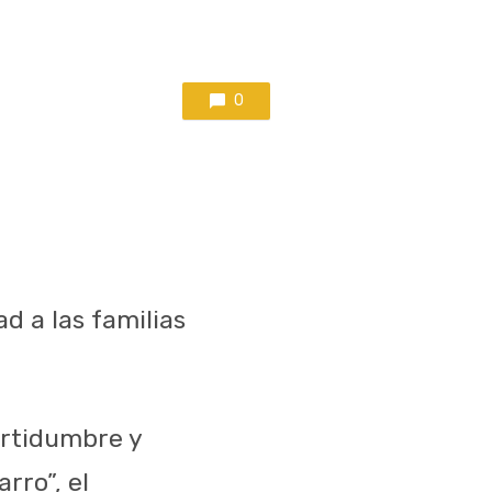
0
d a las familias
ertidumbre y
rro”, el