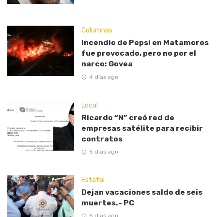
Columnas
Incendio de Pepsi en Matamoros
fue provocado, pero no por el
narco: Govea
4 días ago
Local
Ricardo “N” creó red de
empresas satélite para recibir
contratos
5 días ago
Estatal
Dejan vacaciones saldo de seis
muertes.- PC
5 días ago