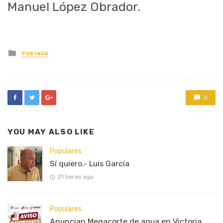
Manuel López Obrador.
Posted
PORTADA
in
0
YOU MAY ALSO LIKE
Populares
Sí quiero.- Luis García
21 horas ago
Populares
Anuncian Megacorte de agua en Victoria