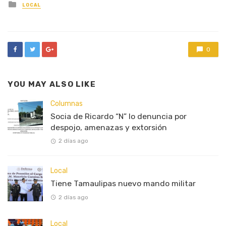
Posted
LOCAL
in
0
YOU MAY ALSO LIKE
Columnas
Socia de Ricardo “N” lo denuncia por
despojo, amenazas y extorsión
2 días ago
Local
Tiene Tamaulipas nuevo mando militar
2 días ago
Local