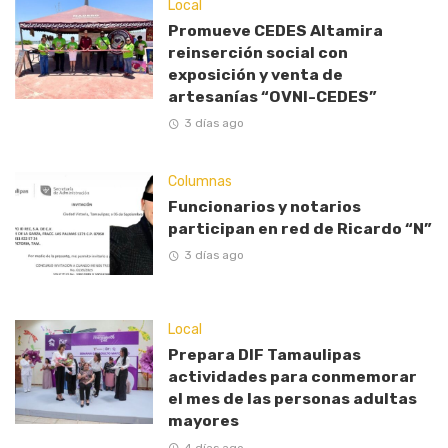
Local
Promueve CEDES Altamira
reinserción social con
exposición y venta de
artesanías “OVNI-CEDES”
3 días ago
Columnas
Funcionarios y notarios
participan en red de Ricardo “N”
3 días ago
Local
Prepara DIF Tamaulipas
actividades para conmemorar
el mes de las personas adultas
mayores
4 días ago