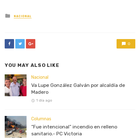
Posted
NACIONAL
in
0
YOU MAY ALSO LIKE
Nacional
Va Lupe González Galván por alcaldía de
Madero
1 día ago
Columnas
“Fue intencional” incendio en relleno
sanitario.- PC Victoria