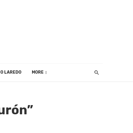
O LAREDO
MORE
turón”