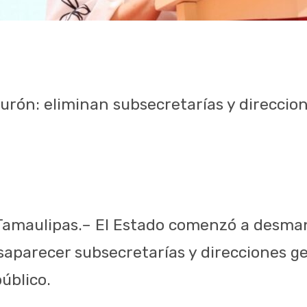
turón: eliminan subsecretarías y direccio
 Tamaulipas.– El Estado comenzó a desman
esaparecer subsecretarías y direcciones g
público.