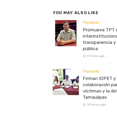
YOU MAY ALSO LIKE
Populares
Promueve TPT c
interinstitucion
transparencia y
pública
9 horas ago
Populares
Firman IDPET y
colaboración par
víctimas y la de
Tamaulipas
10 horas ago