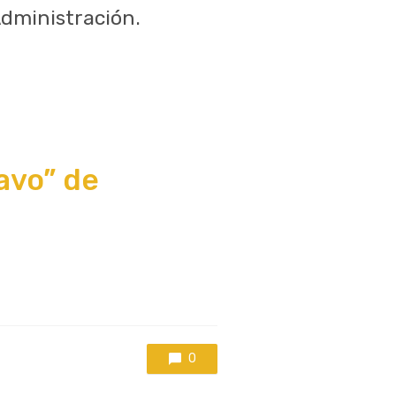
Administración.
avo” de
0