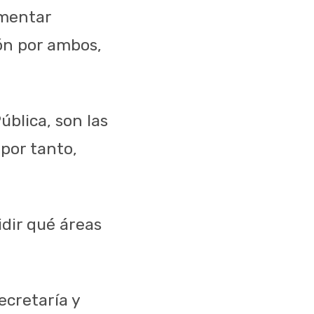
omentar
ón por ambos,
ública, son las
por tanto,
dir qué áreas
ecretaría y