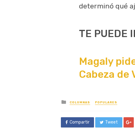
determinó qué aju
TE PUEDE 
Magaly pide
Cabeza de 
Posted
COLUMNAS
POPULARES
in
Compartir
Tweet