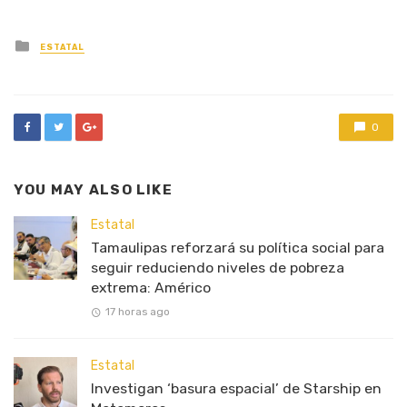
Posted
ESTATAL
in
0
YOU MAY ALSO LIKE
Estatal
Tamaulipas reforzará su política social para
seguir reduciendo niveles de pobreza
extrema: Américo
17 horas ago
Estatal
Investigan ‘basura espacial’ de Starship en