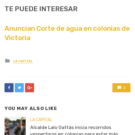
TE PUEDE INTERESAR
Anuncian Corte de agua en colonias de
Victoria
Posted
LA CAPITAL
in
0
YOU MAY ALSO LIKE
LA CAPITAL
Alcalde Lalo Gattás inicia recorridos
vespertinos en colonias para estar más